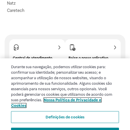
Natz
Caretech
Central de atendimento
Baixe o nosso aplicativo
Confira as dúvidas mais
E tenha descontos e
Durante sua navegação, podemos utilizar cookies para:
frequentes ou fale com a
benefícios exclusivos!
confirmar sua identidade; personalizar seu acesso; e
gente.
acompanhar a utilização de nossos websites, visando o
aprimoramento de sua funcionalidade. Alguns cookies são
essenciais para nossos serviços, outros opcionais. Você
poderá gerenciar os cookies que utilizamos de acordo com
Uma empresa
suas preferências.
Nossa Política de Privacidade e
Cookies
Voltar ao topo
Definições de cookies