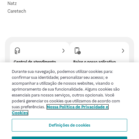
Natz
Caretech
Central de atendimento
Baixe o nosso aplicativo
Confira as dúvidas mais
E tenha descontos e
Durante sua navegação, podemos utilizar cookies para:
frequentes ou fale com a
benefícios exclusivos!
confirmar sua identidade; personalizar seu acesso; e
gente.
acompanhar a utilização de nossos websites, visando o
aprimoramento de sua funcionalidade. Alguns cookies são
essenciais para nossos serviços, outros opcionais. Você
poderá gerenciar os cookies que utilizamos de acordo com
Uma empresa
suas preferências.
Nossa Política de Privacidade e
Cookies
Voltar ao topo
Definições de cookies