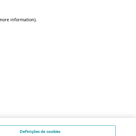
 more information)
.
Definições de cookies