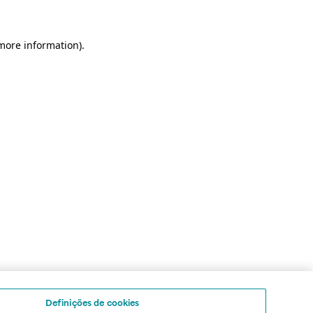
 more information)
.
Definições de cookies