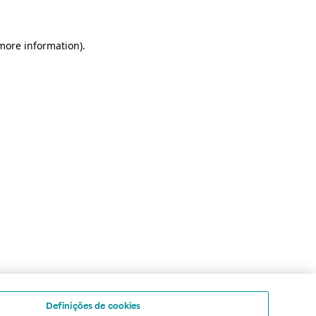
 more information)
.
Definições de cookies