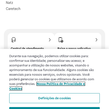
Natz
Caretech
Central de atendimento
Baixe o nosso aplicativo
Confira as dúvidas mais
E tenha descontos e
Durante sua navegação, podemos utilizar cookies para:
frequentes ou fale com a
benefícios exclusivos!
confirmar sua identidade; personalizar seu acesso; e
gente.
acompanhar a utilização de nossos websites, visando o
aprimoramento de sua funcionalidade. Alguns cookies são
essenciais para nossos serviços, outros opcionais. Você
poderá gerenciar os cookies que utilizamos de acordo com
Uma empresa
suas preferências.
Nossa Política de Privacidade e
Cookies
Voltar ao topo
Definições de cookies