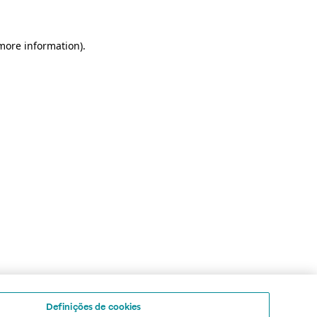
 more information)
.
Definições de cookies