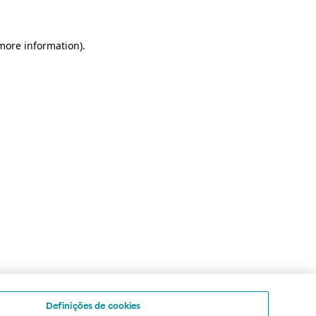
 more information)
.
Definições de cookies