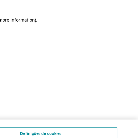
 more information)
.
Definições de cookies