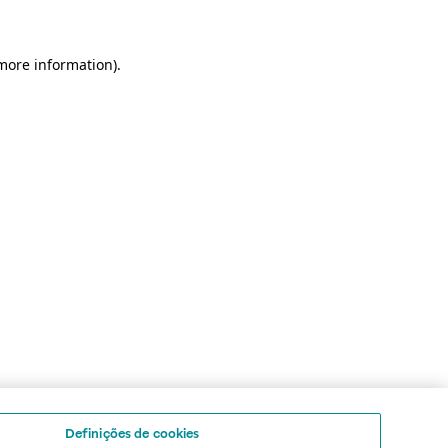
 more information)
.
Definições de cookies