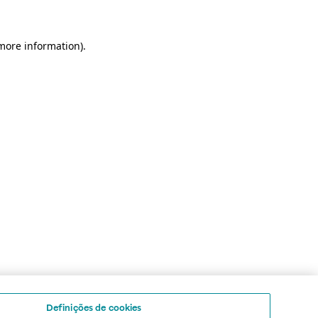
 more information)
.
Definições de cookies