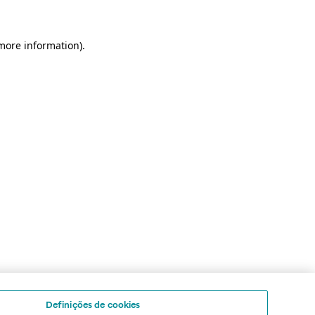
 more information)
.
Definições de cookies