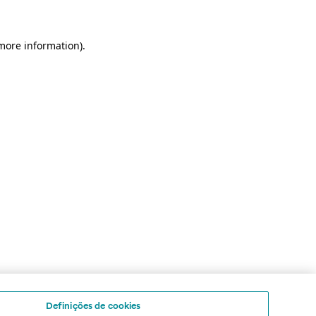
 more information)
.
Definições de cookies