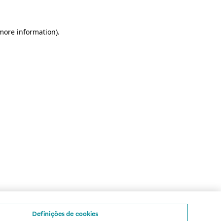
 more information)
.
Definições de cookies