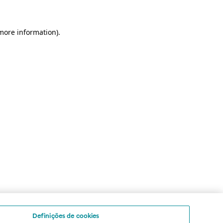
 more information)
.
Definições de cookies