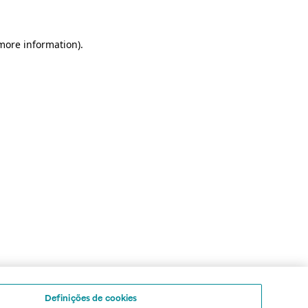
 more information)
.
Definições de cookies