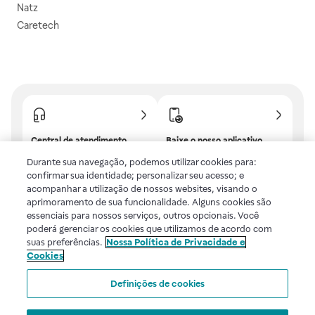
Natz
Caretech
Central de atendimento
Baixe o nosso aplicativo
Confira as dúvidas mais
E tenha descontos e
Durante sua navegação, podemos utilizar cookies para:
frequentes ou fale com a
benefícios exclusivos!
confirmar sua identidade; personalizar seu acesso; e
gente.
acompanhar a utilização de nossos websites, visando o
aprimoramento de sua funcionalidade. Alguns cookies são
essenciais para nossos serviços, outros opcionais. Você
poderá gerenciar os cookies que utilizamos de acordo com
Uma empresa
suas preferências.
Nossa Política de Privacidade e
Cookies
Voltar ao topo
Definições de cookies