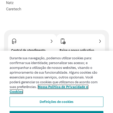
Natz
Caretech
Central de atendimento
Baixe o nosso aplicativo
Confira as dúvidas mais
E tenha descontos e
Durante sua navegação, podemos utilizar cookies para:
frequentes ou fale com a
benefícios exclusivos!
confirmar sua identidade; personalizar seu acesso; e
gente.
acompanhar a utilização de nossos websites, visando o
aprimoramento de sua funcionalidade. Alguns cookies são
essenciais para nossos serviços, outros opcionais. Você
poderá gerenciar os cookies que utilizamos de acordo com
Uma empresa
suas preferências.
Nossa Política de Privacidade e
Cookies
Voltar ao topo
Definições de cookies