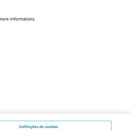
 more information)
.
Definições de cookies