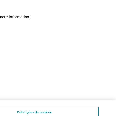
 more information)
.
Definições de cookies