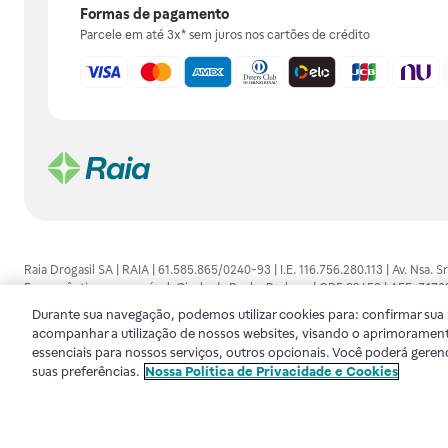
Formas de pagamento
Parcele em até 3x* sem juros nos cartões de crédito
Raia Drogasil SA | RAIA | 61.585.865/0240-93 | I.E. 116.756.280.113 | Av. Nsa.
Farmacêutico responsável: Gisele da Penha Barbosa | CRF 89453 | AFE: 7.1
alguma, as orientações dadas pelo profissional da área médica. Somente o 
Durante sua navegação, podemos utilizar cookies para: confirmar sua i
consultado. Os preços e promoções divulgados no site são válidos apenas para
acompanhar a utilização de nossos websites, visando o aprimorament
de proteção de dados, para que você possa realizar suas compras com tranqüi
essenciais para nossos serviços, outros opcionais. Você poderá geren
disponibilidade de produto em nosso estoque.
suas preferências.
Nossa Política de Privacidade e Cookies