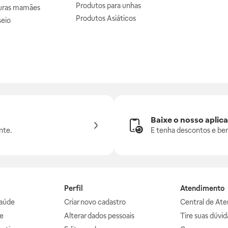
Produtos para unhas
uras mamães
Produtos Asiáticos
seio
Baixe o nosso aplica
nte.
E tenha descontos e ben
Perfil
Atendimento
aúde
Criar novo cadastro
Central de At
e
Alterar dados pessoais
Tire suas dúvi