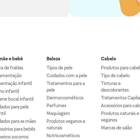
ãe e bebê
Beleza
Cabelo
a de fraldas
Tipos de pele
Produtos para cabe
mentação
Cuidados com a pele
Tipo de cabelo
entação infantil
Tratamentos para a
Tinturas e
pele
descolorantes
o infantil
Dermocosméticos
Tratamentos Capila
ene bucal infantil
Perfumes
Acessórios para cab
ados para pele
ntil
Maquiagem
Produtos naturais e
veganos
dados para as mães
Produtos veganos e
naturais
Marcas de salão
ssórios para bebês
Nutricosméticos
eiros socorros