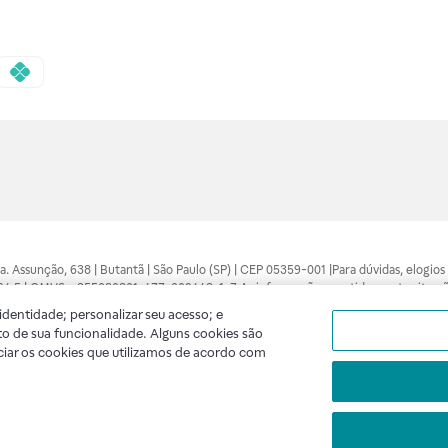
 Sra. Assunção, 638 | Butantã | São Paulo (SP) | CEP 05359-001 |Para dúvidas, elogi
7094.5 | CMVS - 355030801-477-002443-1-7 As informações contidas neste site n
médico está apto a diagnosticar qualquer problema de saúde e prescrever o trata
dentidade; personalizar seu acesso; e
 compras feitas pela internet. Maiores esclarecimentos, consultar o site: www.anv
o de sua funcionalidade. Alguns cookies são
lidade. A privacidade e a segurança dos clientes são compromissos da Raia Droga
ciar os cookies que utilizamos de acordo com
A
Raia
segue as determinações da