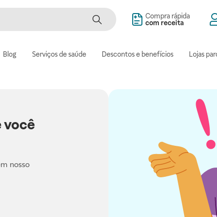
Compra rápida
com receita
Blog
Serviços de saúde
Descontos e benefícios
Lojas par
 você
em nosso