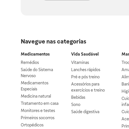
Navegue nas categorias
Medicamentos
Vida Saudável
Mam
Remédios
Vitaminas
Troc
Saúde do Sistema
Lanches rápidos
Ama
Nervoso
Pré e pós treino
Alim
Medicamentos
Acessórios para
Banh
Especiais
exercícios e treino
Higi
Medicina natural
Bebidas
Cuid
Tratamento em casa
Sono
infa
Monitores e testes
Saúde digestiva
Cui
Primeiros socorros
Ace
Ortopédicos
Prim