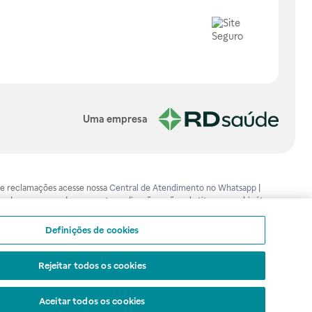
Uma empresa
os e reclamações acesse nossa
Central de Atendimento no Whatsapp
|
ão devem ser usadas para automedicação e não substituem, em hipótese
mento adequado. Ao persistirem os sintomas, um médico deverá ser
isa.gov.br . A Raia Drogasil SA trabalha com as tecnologias mais avançadas
Definições de cookies
sil SA. Todos os pedidos efetuados estão sujeitos à confirmação da
Rejeitar todos os cookies
Aceitar todos os cookies