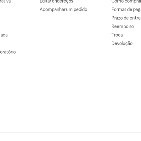
ativa
Editar endereços
Como comprar 
Acompanhar um pedido
Formas de pa
Prazo de entre
Reembolso
mada
Troca
Devolução
oratório