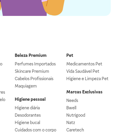
Beleza Premium
Pet
lo
Perfumes Importados
Medicamentos Pet
Skincare Premium
Vida Saudável Pet
Cabelos Profissionais
Higiene e Limpeza Pet
Maquiagem
Marcas Exclusivas
res
Higiene pessoal
elo
Needs
Higiene diária
Bwell
Desodorantes
Nutrigood
Higiene bucal
Natz
Cuidados com o corpo
Caretech