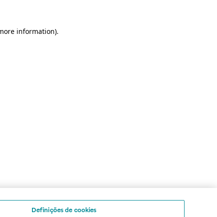
 more information)
.
Definições de cookies