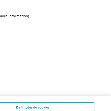
 more information)
.
Definições de cookies