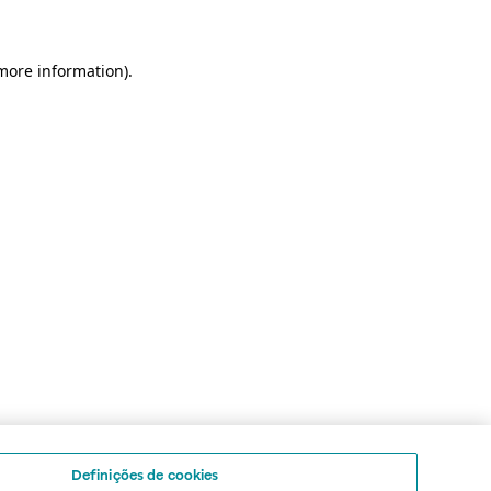
 more information)
.
Definições de cookies