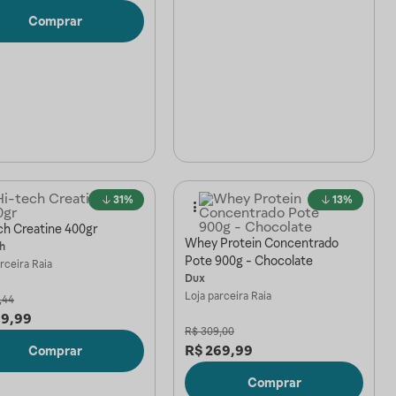
Comprar
31%
13%
ch Creatine 400gr
Whey Protein Concentrado
h
Pote 900g - Chocolate
arceira
Raia
Dux
Loja parceira
Raia
,44
89,99
R$
309,00
R$
269,99
Comprar
Comprar