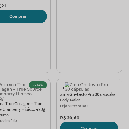
,21
Comprar
14%
Zma Gh-testo Pro 30 cápsulas
Body Action
na True Collagen - True
Loja parceira
Raia
e Cranberry Hibisco 420g
ource
R$
20,60
arceira
Raia
Comprar