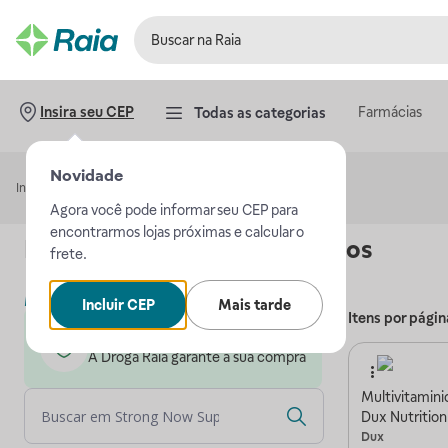
Farmácias
Insira seu CEP
Todas as categorias
Novidade
Início
Strong Now Suplementos
Agora você pode informar seu CEP para
encontrarmos lojas próximas e calcular o
Loja
Strong Now Suplementos
frete.
Mais sobre a loja
Incluir CEP
Mais tarde
Itens por págin
Loja parceira da Droga Raia
A Droga Raia garante a sua compra
Multivitamini
Dux Nutrition
Dux