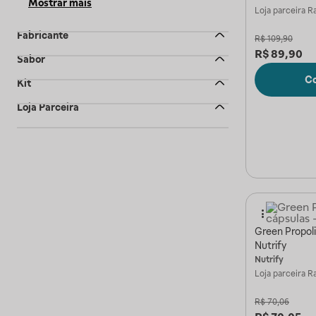
Mostrar mais
Loja parceira
Ra
Fabricante
R$
109,90
R$
89,90
Sabor
C
Kit
Loja Parceira
Green Propoli
Nutrify
Nutrify
Loja parceira
Ra
R$
70,06