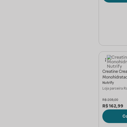
Creatine Cre
Monohidratad
Nutrify
Loja parceira
Ra
R$
208,00
R$
162,99
C