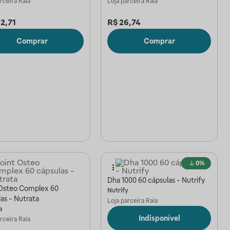
arceira
Raia
Loja parceira
Raia
2,71
R$
26,74
Comprar
Comprar
0%
Dha 1000 60 cápsulas - Nutrify
 Osteo Complex 60
Nutrify
as - Nutrata
Loja parceira
Raia
a
Indisponível
arceira
Raia