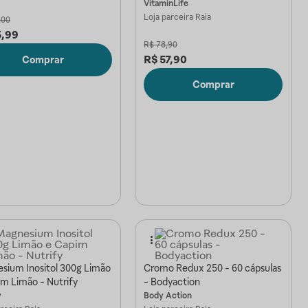
VitaminLife
Loja parceira
Raia
,00
5,99
R$
78,90
R$
57,90
Comprar
Comprar
sium Inositol 300g Limão
Cromo Redux 250 - 60 cápsulas
im Limão - Nutrify
- Bodyaction
y
Body Action