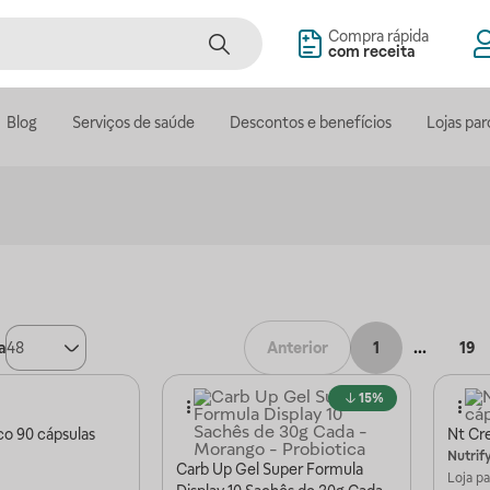
Compra rápida
com receita
Blog
Serviços de saúde
Descontos e benefícios
Lojas par
a
48
Anterior
1
...
19
15%
co 90 cápsulas
Nt Cre
Nutrif
Carb Up Gel Super Formula
Loja p