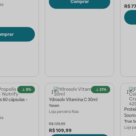
Comprar
ia
R$
77
omprar
0%
21%
s 60 cápsulas -
Ydrosolv Vitamina C 30ml
Yosen
Protei
Loja parceira
Raia
Sourc
ia
True S
R$
139,99
Loja p
R$
109,99