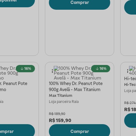
Comprar
16%
16%
Hi-te
. Peanut Pote
100% Whey Dr. Peanut Pote
Hi-Tec
imo
900g Avelã - Max Titanium
Loja p
Max Titanium
ia
Loja parceira
Raia
R$
274
R$
1
R$
189,90
R$
159,90
omprar
Comprar