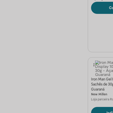
C
Iron Man Gel F
Sachês de 30
Guaraná
New Millen
Loja parceira
Ra
Ind