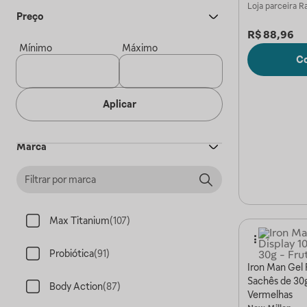
Loja parceira
Ra
Preço
R$
88,96
Mínimo
Máximo
C
Aplicar
Marca
Max Titanium
(
107
)
Probiótica
(
91
)
Iron Man Gel F
Sachês de 30g
Body Action
(
87
)
Vermelhas