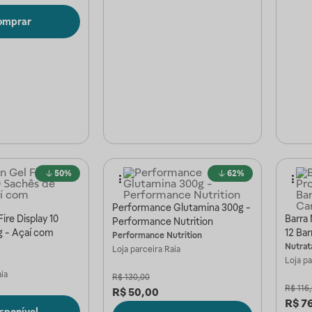
omprar
50%
62%
Performance Glutamina 300g -
ire Display 10
Barra 
Performance Nutrition
g - Açaí com
12 Bar
Performance Nutrition
Nutrat
Loja parceira
Raia
Loja p
ia
R$
130,00
R$
116
R$
50,00
R$
7
isponível