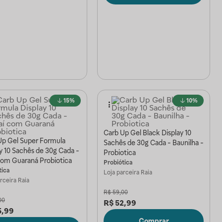
15%
10%
Carb Up Gel Black Display 10
Up Gel Super Formula
Sachês de 30g Cada - Baunilha -
y 10 Sachês de 30g Cada -
Probiotica
com Guaraná Probiotica
Probiótica
tica
Loja parceira
Raia
arceira
Raia
R$
59,00
00
R$
52,99
5,99
Comprar