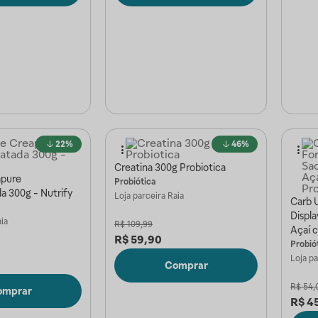
22%
46%
Creatina 300g Probiotica
apure
Probiótica
a 300g - Nutrify
Loja parceira
Raia
Carb 
Displa
ia
R$
109,99
Açaí 
R$
59,90
Probió
Loja p
Comprar
R$
54,
omprar
R$
4