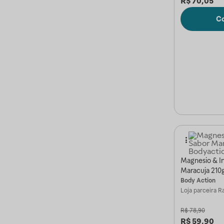
R$
70,05
C
Magnesio & In
Maracuja 210
Body Action
Loja parceira
Ra
R$
78,90
R$
59,90