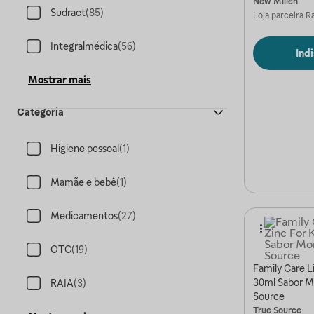
New Millen
Sudract
(
85
)
Loja parceira
Ra
Integralmédica
(
56
)
Ind
Mostrar mais
Categoria
Higiene pessoal
(
1
)
Mamãe e bebê
(
1
)
Medicamentos
(
27
)
OTC
(
19
)
Family Care L
30ml Sabor M
RAIA
(
3
)
Source
True Source