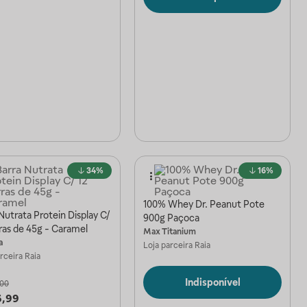
34%
16%
100% Whey Dr. Peanut Pote
Nutrata Protein Display C/
900g Paçoca
ras de 45g - Caramel
Max Titanium
a
Loja parceira
Raia
arceira
Raia
Indisponível
,00
6,99