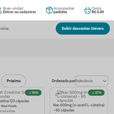
Boas-vindas!
Acompanhar
Cesta
Entrar ou cadastrar
pedidos
R$ 0,00
ceiras
Exibir descontos Univers
Próximo
Ordenado por
Relevância
54%
27%
atina 120 cápsulas
Nac 600mg (n-acetil L-cisteína)
y Real Foods
- 60 cápsulas
arceira
Raia