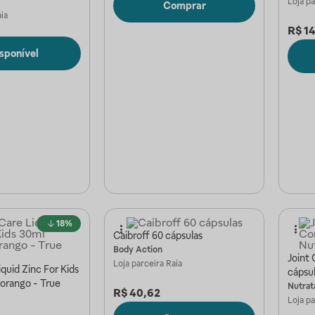
Loja p
Comprar
ia
R$
14
isponível
18%
Caibroff 60 cápsulas
Body Action
Joint
Loja parceira
Raia
iquid Zinc For Kids
cápsul
orango - True
Nutrat
R$
40,62
Loja p