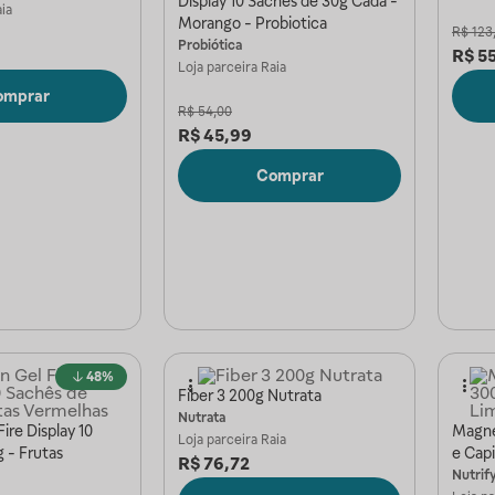
Display 10 Sachês de 30g Cada -
ia
Morango - Probiotica
R$
123
Probiótica
R$
5
Loja parceira
Raia
omprar
R$
54,00
R$
45,99
Comprar
48%
Fiber 3 200g Nutrata
Nutrata
ire Display 10
Magne
Loja parceira
Raia
 - Frutas
e Cap
R$
76,72
Nutrif