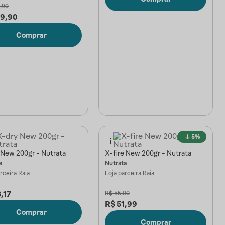
,90
79,90
Comprar
5%
 New 200gr - Nutrata
X-fire New 200gr - Nutrata
a
Nutrata
arceira
Raia
Loja parceira
Raia
,17
R$
55,00
R$
51,99
Comprar
Comprar