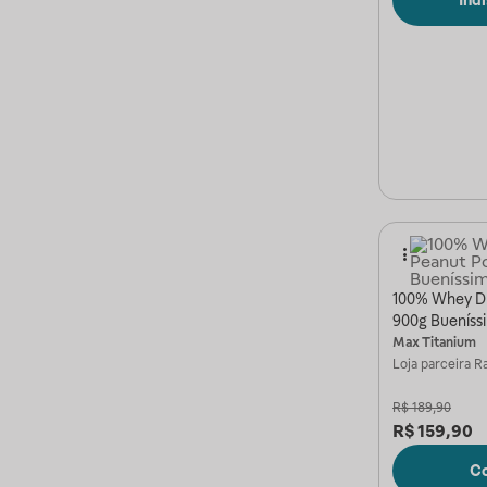
100% Whey Dr
900g Bueníss
Max Titanium
Loja parceira
Ra
R$
189,90
R$
159,90
C