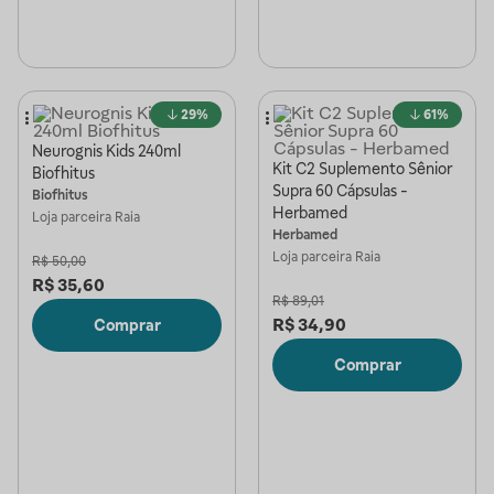
29%
61%
Neurognis Kids 240ml
Kit C2 Suplemento Sênior
Biofhitus
Supra 60 Cápsulas -
Biofhitus
Herbamed
Loja parceira
Raia
Herbamed
Loja parceira
Raia
R$
50,00
R$
35,60
R$
89,01
R$
34,90
Comprar
Comprar