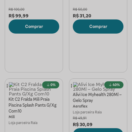
R$
100,00
R$
50,00
R$
99,99
R$
31,20
Comprar
Comprar
0%
40%
Alivi Ice Myhealth 280Ml –
Kit C2 Fralda Mili Praia
Gelo Spray
Piscina Splash Pants G/Xg
Aeroflex
Com10
Loja parceira
Raia
Mili
R$
49,91
Loja parceira
Raia
R$
30,09