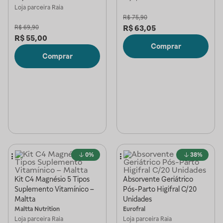
Loja parceira
Raia
R$
75,90
R$
63,05
R$
69,90
R$
55,00
Comprar
Comprar
0%
38%
Kit C4 Magnésio 5 Tipos
Absorvente Geriátrico
Suplemento Vitamínico –
Pós-Parto Higifral C/20
Maltta
Unidades
Maltta Nutrition
Eurofral
Loja parceira
Raia
Loja parceira
Raia