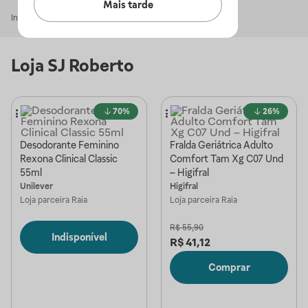
Mais tarde
Início
SJ Roberto
Loja
SJ Roberto
70%
26%
Desodorante Feminino
Fralda Geriátrica Adulto
Rexona Clinical Classic
Comfort Tam Xg C07 Und
55ml
– Higifral
Unilever
Higifral
Loja parceira
Raia
Loja parceira
Raia
R$
55,90
Indisponível
R$
41,12
Comprar