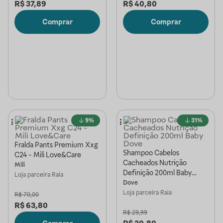
R$
37,89
R$
40,80
Comprar
Comprar
9%
31%
Fralda Pants Premium Xxg
Shampoo Cabelos
C24 - Mili Love&Care
Cacheados Nutrição
Mili
Definição 200ml Baby
Loja parceira
Raia
Dove
Dove
Loja parceira
Raia
R$
70,00
R$
63,80
R$
29,99