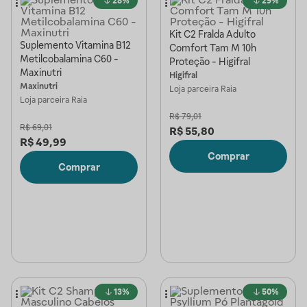
28%
29%
Kit C2 Fralda Adulto
Suplemento Vitamina B12
Comfort Tam M 10h
Metilcobalamina C60 -
Proteção - Higifral
Maxinutri
Higifral
Maxinutri
Loja parceira
Raia
Loja parceira
Raia
R$
79,01
R$
69,01
R$
55,80
R$
49,99
Comprar
Comprar
13%
50%