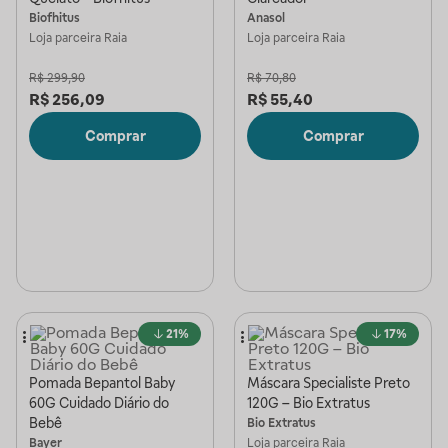
Biofhitus
Anasol
Loja parceira
Raia
Loja parceira
Raia
R$
299,90
R$
70,80
R$
256,09
R$
55,40
Comprar
Comprar
21%
17%
Pomada Bepantol Baby
Máscara Specialiste Preto
60G Cuidado Diário do
120G – Bio Extratus
Bebê
Bio Extratus
Bayer
Loja parceira
Raia