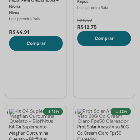
Facial Pele Oleosa 100G –
Repos
Nívea
Loja parceira
Raia
Nivea
Loja parceira
Raia
R$
19,99
R$
12,75
R$
44,91
Comprar
Comprar
15%
22%
Kit C4 Suplemento
Prot Solar Anasol Viso 60G
Magflan Curcumina
Cc Cream Claro Fps50
Quelato - Biofhitus
Clareador