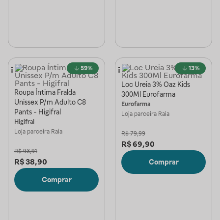
59%
13%
Loc Ureia 3% Oaz Kids
Roupa Íntima Fralda
300Ml Eurofarma
Unissex P/m Adulto C8
Eurofarma
Pants - Higifral
Loja parceira
Raia
Higifral
Loja parceira
Raia
R$
79,99
R$
69,90
R$
93,91
R$
38,90
Comprar
Comprar