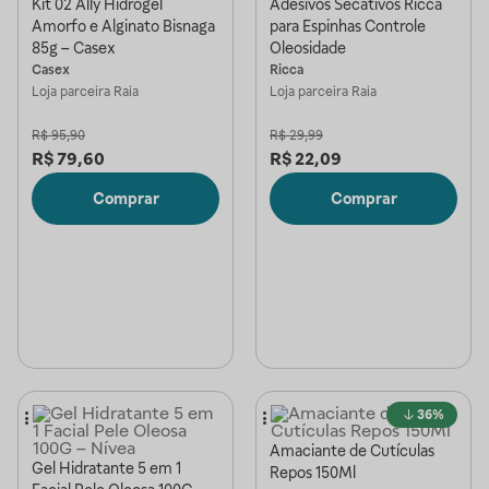
Kit 02 Ally Hidrogel
Adesivos Secativos Ricca
Amorfo e Alginato Bisnaga
para Espinhas Controle
85g – Casex
Oleosidade
Casex
Ricca
Loja parceira
Raia
Loja parceira
Raia
R$
95,90
R$
29,99
R$
79,60
R$
22,09
Comprar
Comprar
36%
Amaciante de Cutículas
Gel Hidratante 5 em 1
Repos 150Ml