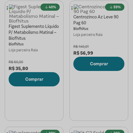
40%
59%
Centrozinco Az Leve 90
Pag 60
Figest Suplemento Líquido
Biofhitus
P/ Metabolismo Matinal –
Loja parceira
Raia
Biofhitus
Biofhitus
R$
140,01
Loja parceira
Raia
R$
56,99
R$
60,00
Comprar
R$
35,80
Comprar