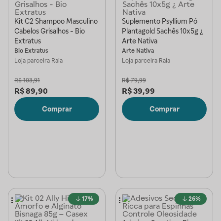
Kit C2 Shampoo Masculino
Suplemento Psyllium Pó
Cabelos Grisalhos - Bio
Plantagold Sachês 10x5g ¿
Extratus
Arte Nativa
Bio Extratus
Arte Nativa
Loja parceira
Raia
Loja parceira
Raia
R$
103,91
R$
79,99
R$
89,90
R$
39,99
Comprar
Comprar
17%
26%