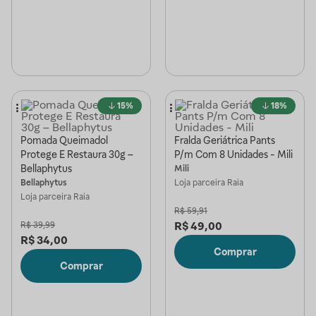
15%
18%
Pomada Queimadol
Fralda Geriátrica Pants
Protege E Restaura 30g –
P/m Com 8 Unidades - Mili
Bellaphytus
Mili
Bellaphytus
Loja parceira
Raia
Loja parceira
Raia
R$
59,91
R$
49,00
R$
39,99
R$
34,00
Comprar
Comprar