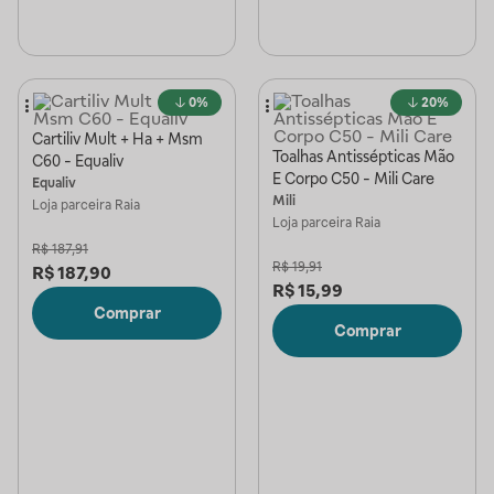
0%
20%
Cartiliv Mult + Ha + Msm
Toalhas Antissépticas Mão
C60 - Equaliv
E Corpo C50 - Mili Care
Equaliv
Mili
Loja parceira
Raia
Loja parceira
Raia
R$
187,91
R$
19,91
R$
187,90
R$
15,99
Comprar
Comprar