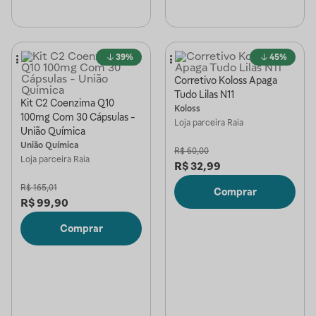
39%
45%
Corretivo Koloss Apaga
Tudo Lilas N11
Kit C2 Coenzima Q10
Koloss
100mg Com 30 Cápsulas -
Loja parceira
Raia
União Química
União Química
R$
60,00
Loja parceira
Raia
R$
32,99
R$
165,01
Comprar
R$
99,90
Comprar