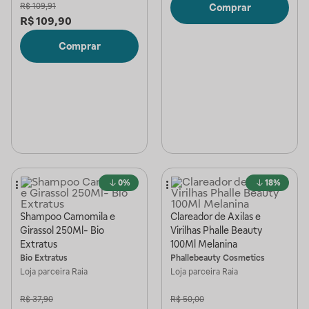
R$
109,91
Comprar
R$
109,90
Comprar
0%
18%
Shampoo Camomila e
Clareador de Axilas e
Girassol 250Ml- Bio
Virilhas Phalle Beauty
Extratus
100Ml Melanina
Bio Extratus
Phallebeauty Cosmetics
Loja parceira
Raia
Loja parceira
Raia
R$
37,90
R$
50,00