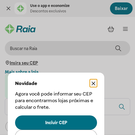
Use o app e economize
Baixar
Descontos exclusivos
Insira seu CEP
Mais sobre a loja
Novidade
Loja parceira da Droga Raia
A Droga Raia garante a sua compra
Agora você pode informar seu CEP
para encontrarmos lojas próximas e
calcular o frete.
Incluir CEP
Relevância