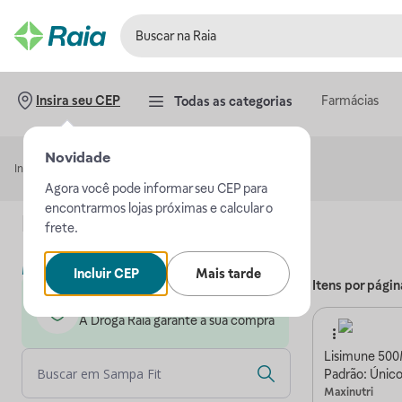
Farmácias
Insira seu CEP
Todas as categorias
Novidade
Início
Sampa Fit
Agora você pode informar seu CEP para
encontrarmos lojas próximas e calcular o
Loja
Sampa Fit
frete.
Mais sobre a loja
Incluir CEP
Mais tarde
Itens por págin
Loja parceira da Droga Raia
A Droga Raia garante a sua compra
Lisimune 500
Padrão: Únic
Maxinutri