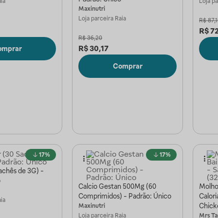
ia
Loja p
Maxinutri
Loja parceira
Raia
R$
87,
R$
7
R$
36,20
R$
30,17
omprar
Comprar
17%
17%
achês de 3G) -
o
Calcio Gestan 500Mg (60
Molho
Comprimidos) - Padrão: Único
Calori
ia
Chick
Maxinutri
Loja parceira
Raia
Mrs Ta