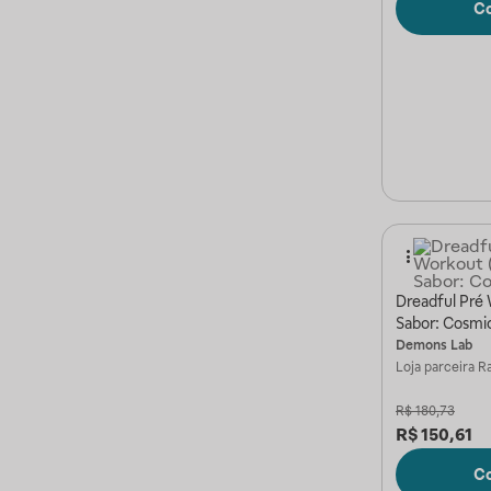
C
Dreadful Pré
Sabor: Cosmic
Demons Lab
Loja parceira
Ra
R$
180,73
R$
150,61
C