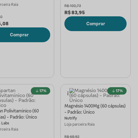
arceira
Raia
R$
100,73
R$
83,95
30
6,08
Comprar
Comprar
17%
17%
Magnésio 1400Mg (60 cápsulas)
n Polivitaminico (60
- Padrão: Único
as) - Padrão: Único
Nutrify
m Labs
Loja parceira
Raia
arceira
Raia
R$
68,92