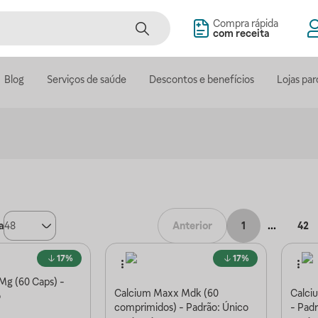
Compra rápida
com receita
Blog
Serviços de saúde
Descontos e benefícios
Lojas par
a
48
Anterior
1
...
42
17%
17%
Mg (60 Caps) -
Calcium Maxx Mdk (60
Calci
o
comprimidos) - Padrão: Único
- Pad