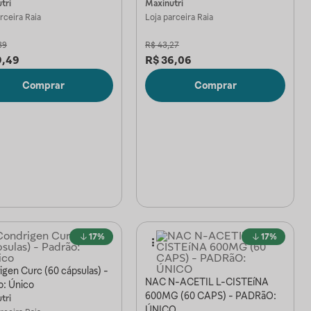
tri
Maxinutri
arceira
Raia
Loja parceira
Raia
39
R$
43,27
9,49
R$
36,06
Comprar
Comprar
17%
17%
gen Curc (60 cápsulas) -
NAC N-ACETIL L-CISTEíNA
o: Único
600MG (60 CAPS) - PADRãO:
tri
ÚNICO