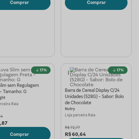
Comprar
Comprar
17%
17%
Slim sem Regulagem
Barra de Cereal Display C/24
 - Tamanho: G
Unidades (528G) - Sabor: Bolo
ight
de Chocolate
arceira
Raia
Nutry
Loja parceira
Raia
24
,87
R$
72,77
R$
60,64
Comprar