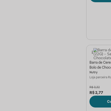
Barra de Cere
Bolo de Choc
Nutry
Loja parceira
Ra
R$
3,32
R$
2,77
C