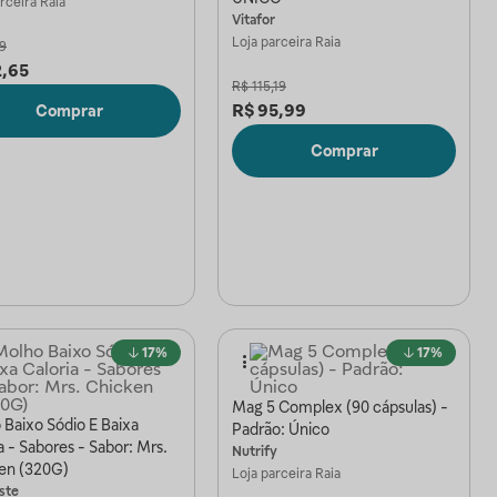
arceira
Raia
Vitafor
Loja parceira
Raia
19
2,65
R$
115,19
R$
95,99
Comprar
Comprar
17%
17%
Mag 5 Complex (90 cápsulas) -
 Baixo Sódio E Baixa
Padrão: Único
a - Sabores - Sabor: Mrs.
Nutrify
en (320G)
Loja parceira
Raia
ste