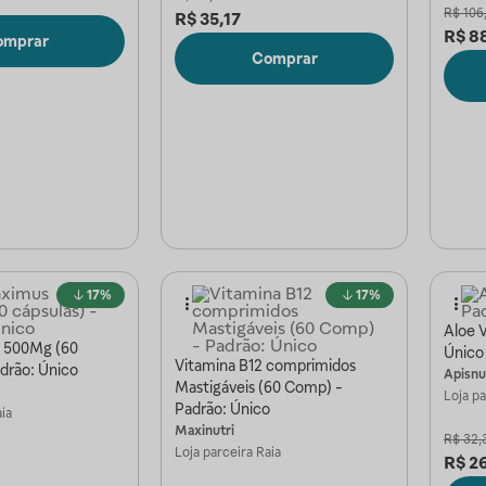
R$
106
R$
35,17
R$
8
omprar
Comprar
17%
17%
Aloe V
 500Mg (60
Único
Vitamina B12 comprimidos
adrão: Único
Apisnu
Mastigáveis (60 Comp) -
Loja p
Padrão: Único
ia
Maxinutri
R$
32,
Loja parceira
Raia
R$
2