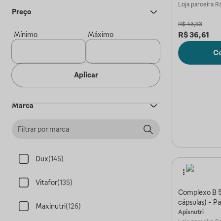
Loja parceira
Ra
Preço
R$
43,93
R$
36,61
Mínimo
Máximo
C
Aplicar
Marca
Dux
(
145
)
Vitafor
(
135
)
Complexo B 
cápsulas) - P
Maxinutri
(
126
)
Apisnutri