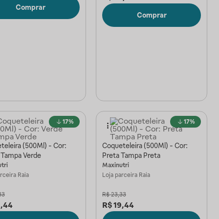
Comprar
Comprar
17%
17%
eleira (500Ml) - Cor:
Coqueteleira (500Ml) - Cor:
 Tampa Verde
Preta Tampa Preta
tri
Maxinutri
arceira
Raia
Loja parceira
Raia
33
R$
23,33
9,44
R$
19,44