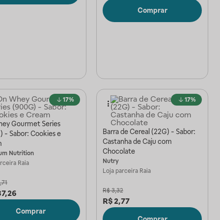
Comprar
17%
17%
ey Gourmet Series
Barra de Cereal (22G) - Sabor:
) - Sabor: Cookies e
Castanha de Caju com
m
Chocolate
m Nutrition
Nutry
arceira
Raia
Loja parceira
Raia
,71
R$
3,32
87,26
R$
2,77
Comprar
Comprar