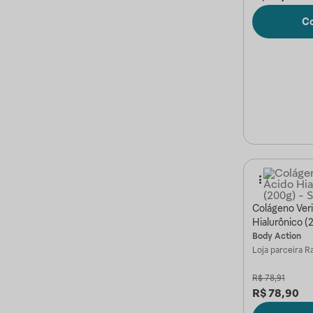
C
Colágeno Veri
Hialurônico (
Body Action
Loja parceira
Ra
R$
78,91
R$
78,90