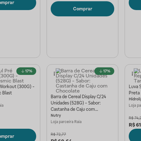
omprar
Comprar
17%
17%
 Workout (300G) -
Luva 
 Blast
Preta
Barra de Cereal Display C/24
Hidrol
Unidades (528G) - Sabor:
ia
Loja p
Castanha de Caju com
Chocolate
Nutry
R$
74,
Loja parceira
Raia
R$
61
R$
72,77
omprar