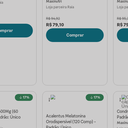
Maxinutri
Maxinu
ia
Loja parceira
Raia
Loja p
R$
94,92
R$
95,
R$
79,10
R$
7
omprar
Comprar
17%
17%
500Mg (60
Condri
Acalentus Melatonina
adrão: Único
Padrã
Orodispersível (120 Comp) -
Maxinu
Padrão: Único