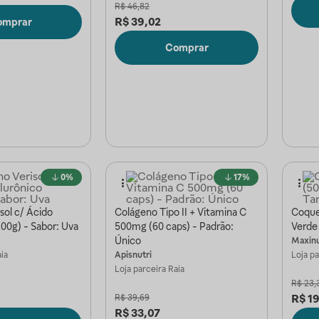
R$
46,82
R$
39,02
omprar
Comprar
0%
17%
sol c/ Ácido
Colágeno Tipo II + Vitamina C
Coquet
200g) - Sabor: Uva
500mg (60 caps) - Padrão:
Verde
Único
Maxinu
ia
Apisnutri
Loja p
Loja parceira
Raia
R$
23,
R$
1
R$
39,69
R$
33,07