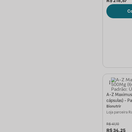
R$
218,57
C
A-Z Maximus
cápsulas) - P
Bionutrir
Loja parceira
Ra
R$
41,10
R$
34,25