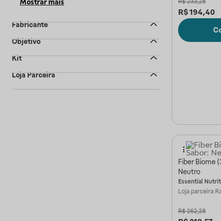
Mostrar mais
R$
233,28
R$
194,40
Fabricante
C
Objetivo
Kit
Loja Parceira
Fiber Biome (
Neutro
Essential Nutri
Loja parceira
Ra
R$
262,28