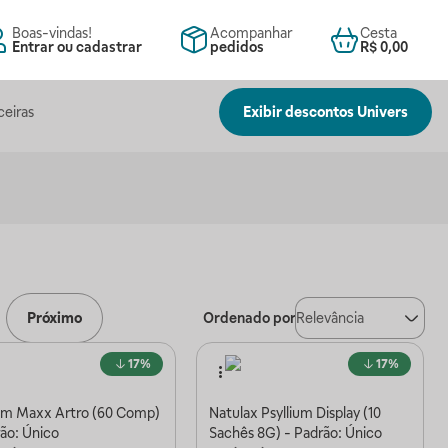
Boas-vindas!
Acompanhar
Cesta
Entrar ou cadastrar
pedidos
R$ 0,00
ceiras
Exibir descontos Univers
Próximo
Ordenado por
Relevância
17%
17%
um Maxx Artro (60 Comp)
Natulax Psyllium Display (10
rão: Único
Sachês 8G) - Padrão: Único