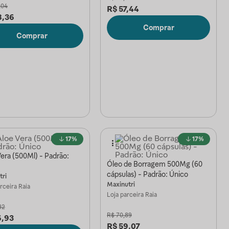
,04
R$
57,44
8,36
Comprar
Comprar
17%
17%
era (500Ml) - Padrão:
Óleo de Borragem 500Mg (60
cápsulas) - Padrão: Único
tri
Maxinutri
arceira
Raia
Loja parceira
Raia
32
R$
70,89
6,93
R$
59,07