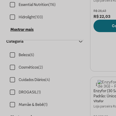
Loja parceira
Ra
Essential Nutrition
(
116
)
R$
26,43
R$
22,03
Hidrolight
(
103
)
C
Mostrar mais
Categoria
Beleza
(
6
)
Cosméticos
(
2
)
Cuidados Diários
(
4
)
Enzyfor (30 S
DROGASIL
(
1
)
Padrão: Únic
Vitafor
Mamãe & Bebê
(
1
)
Loja parceira
Ra