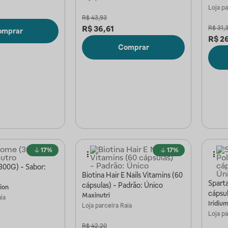
Loja p
R$
43,93
R$
36,61
R$
31,
omprar
R$
2
Comprar
17%
17%
300G) - Sabor:
Biotina Hair E Nails Vitamins (60
Sparta
cápsulas) - Padrão: Único
tion
cápsul
Maxinutri
ia
Iridiu
Loja parceira
Raia
Loja p
R$
42,20