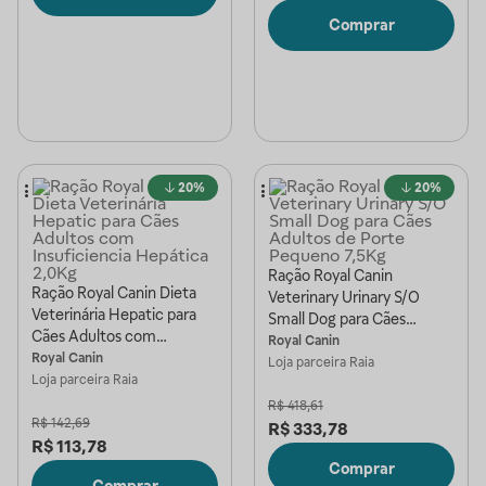
Comprar
20%
20%
Ração Royal Canin
Ração Royal Canin Dieta
Veterinary Urinary S/O
Veterinária Hepatic para
Small Dog para Cães
Cães Adultos com
Adultos de Porte Pequeno
Royal Canin
Insuficiencia Hepática
Royal Canin
7,5Kg
Loja parceira
Raia
2,0Kg
Loja parceira
Raia
R$
418,61
R$
142,69
R$
333,78
R$
113,78
Comprar
Comprar