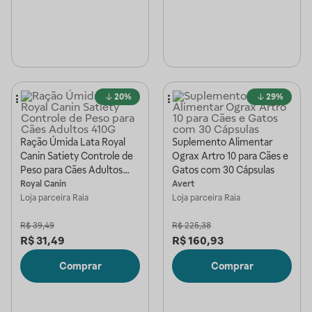
20%
29%
Ração Úmida Lata Royal
Suplemento Alimentar
Canin Satiety Controle de
Ograx Artro 10 para Cães e
Peso para Cães Adultos
Gatos com 30 Cápsulas
410G
Royal Canin
Avert
Loja parceira
Raia
Loja parceira
Raia
R$
39,49
R$
225,38
R$
31,49
R$
160,93
Comprar
Comprar