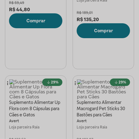
Loja parceira
Raia
R$
59,49
R$
44,80
R$
189,01
R$
135,20
Comprar
Comprar
29%
29%
Suplemento Alimentar Up
Suplemento Alimentar
Flora com 8 Cápsulas para
Macrogard Pet Sticks 30
Cães e Gatos
Bastões para Cães
Avert
Avert
Loja parceira
Raia
Loja parceira
Raia