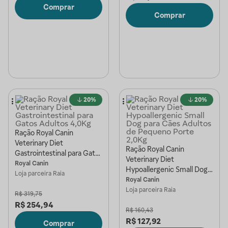
Comprar
Comprar
20%
20%
Ração Royal Canin
Veterinary Diet
Ração Royal Canin
Gastrointestinal para Gatos
Veterinary Diet
Adultos 4,0Kg
Royal Canin
Hypoallergenic Small Dog
Loja parceira
Raia
para Cães Adultos de
Royal Canin
Pequeno Porte 2,0Kg
Loja parceira
Raia
R$
319,75
R$
254,94
R$
160,43
R$
127,92
Comprar