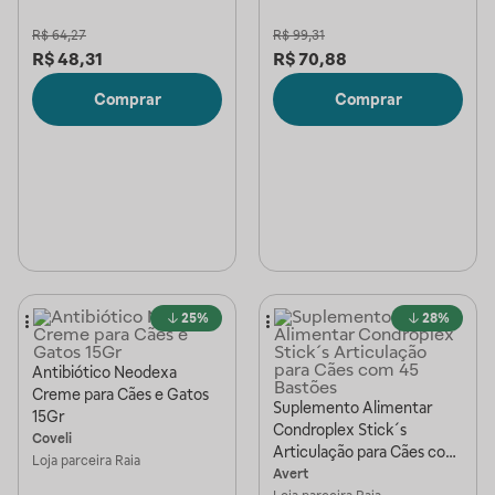
R$
64,27
R$
99,31
R$
48,31
R$
70,88
Comprar
Comprar
25%
28%
Antibiótico Neodexa
Creme para Cães e Gatos
Suplemento Alimentar
15Gr
Condroplex Stick´s
Coveli
Articulação para Cães com
Loja parceira
Raia
45 Bastões
Avert