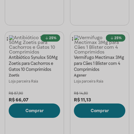
25%
25%
Antibiótico Synulox 50Mg
Vermifugo Mectimax 3Mg
Zoetis para Cachorros e
para Cães 1 Blister com 4
Gatos 10 Comprimidos
Comprimidos
Zoetis
Agener
Loja parceira
Raia
Loja parceira
Raia
R$
87,90
R$
14,80
R$
66,07
R$
11,13
Comprar
Comprar