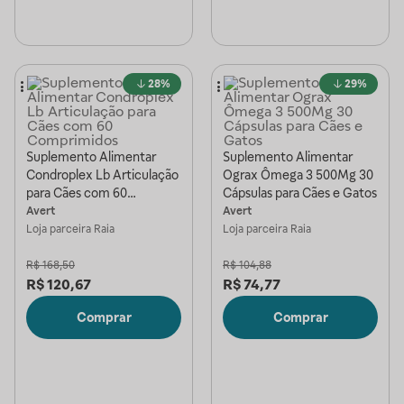
28%
29%
Suplemento Alimentar
Suplemento Alimentar
Condroplex Lb Articulação
Ograx Ômega 3 500Mg 30
para Cães com 60
Cápsulas para Cães e Gatos
Comprimidos
Avert
Avert
Loja parceira
Raia
Loja parceira
Raia
R$
168,50
R$
104,88
R$
120,67
R$
74,77
Comprar
Comprar