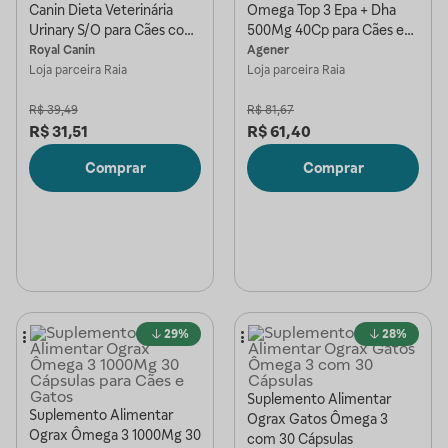
Canin Dieta Veterinária
Omega Top 3 Epa + Dha
Urinary S/O para Cães com
500Mg 40Cp para Cães e
Doenças Urinárias
Gatos
Royal Canin
Agener
Loja parceira
Raia
Loja parceira
Raia
R$
39,49
R$
81,67
R$
31,51
R$
61,40
Comprar
Comprar
29%
28%
Suplemento Alimentar
Suplemento Alimentar
Ograx Gatos Ômega 3
Ograx Ômega 3 1000Mg 30
com 30 Cápsulas