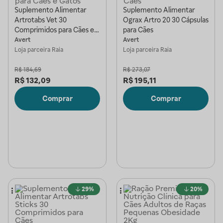
Suplemento Alimentar
Suplemento Alimentar
Artrotabs Vet 30
Ograx Artro 20 30 Cápsulas
Comprimidos para Cães e
para Cães
Gatos
Avert
Avert
Loja parceira
Raia
Loja parceira
Raia
R$
184,69
R$
273,07
R$
132,09
R$
195,11
Comprar
Comprar
29%
20%