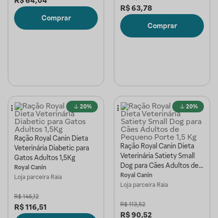
R$
64,04
R$
63,78
Comprar
Comprar
20%
20%
Ração Royal Canin Dieta
Ração Royal Canin Dieta
Veterinária Diabetic para
Veterinária Satiety Small
Gatos Adultos 1,5Kg
Dog para Cães Adultos de
Royal Canin
Pequeno Porte 1,5 Kg
Royal Canin
Loja parceira
Raia
Loja parceira
Raia
R$
146,12
R$
113,52
R$
116,51
R$
90,52