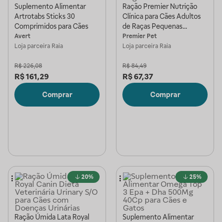
Suplemento Alimentar
Ração Premier Nutrição
Artrotabs Sticks 30
Clínica para Cães Adultos
Comprimidos para Cães
de Raças Pequenas
Obesidade 2Kg
Avert
Premier Pet
Loja parceira
Raia
Loja parceira
Raia
R$
226,08
R$
84,49
R$
161,29
R$
67,37
Comprar
Comprar
20%
25%
Ração Úmida Lata Royal
Suplemento Alimentar