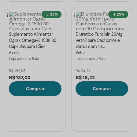
29%
25%
Suplemento Alimentar
Diurético Furolisin 20Mg
Ograx Ômega-3 1500 30
Vetnil para Cachorros e
Cápsulas para Cães
Gatos com 10
Comprimidos
Avert
Vetnil
Loja parceira
Raia
Loja parceira
Raia
R$
192,03
R$
24,21
R$
137,00
R$
18,22
Comprar
Comprar