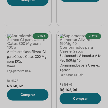
25%
29%
Antimicrobiano Silmox Cl
Suplemento Alimentar Aliv
para Cães e Gatos 300 Mg
Pet 150Mg 40
com 10Cp
Comprimidos para Cães e
Vansil
Gatos
Agener
Loja parceira
Raia
Loja parceira
Raia
R$
91,27
R$
199,08
R$
68,62
R$
142,06
Comprar
Comprar