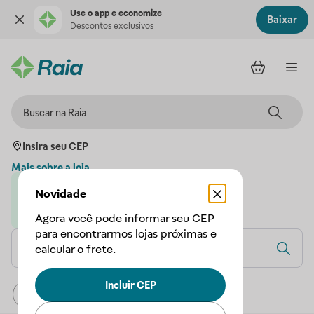
Use o app e economize
Baixar
Descontos exclusivos
Insira seu CEP
Mais sobre a loja
Novidade
Loja parceira da Droga Raia
A Droga Raia garante a sua compra
Agora você pode informar seu CEP
para encontrarmos lojas próximas e
calcular o frete.
Incluir CEP
Relevância