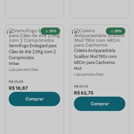
25%
28%
Vermífugo Endogard para
Coleira Antiparasitária
Cães de Até 2,5Kg com 2
Scalibor Msd 19Gr com
Comprimidos
48Cm para Cachorros
Virbac
Msd
Loja parceira
Raia
Loja parceira
Raia
R$
25,09
R$
87,70
R$
18,87
R$
62,75
Comprar
Comprar