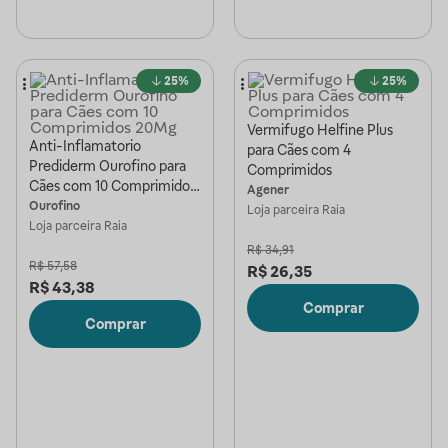
25%
25%
Vermifugo Helfine Plus
Anti-Inflamatorio
para Cães com 4
Prediderm Ourofino para
Comprimidos
Cães com 10 Comprimidos
Agener
20Mg
Ourofino
Loja parceira
Raia
Loja parceira
Raia
R$
34,91
R$
57,58
R$
26,35
R$
43,38
Comprar
Comprar