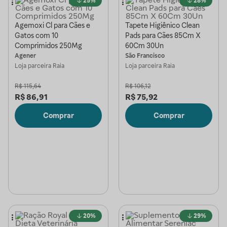
25%
28%
Agemoxi Cl para Cães e
Tapete Higiênico Clean
Gatos com 10
Pads para Cães 85Cm X
Comprimidos 250Mg
60Cm 30Un
Agener
São Francisco
Loja parceira
Raia
Loja parceira
Raia
R$
115,64
R$
106,12
R$
86,91
R$
75,92
Comprar
Comprar
20%
29%