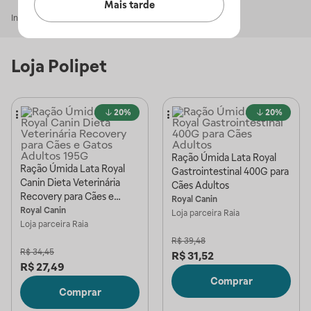
Mais tarde
Início
Polipet
Loja
Polipet
20%
20%
Ração Úmida Lata Royal
Ração Úmida Lata Royal
Gastrointestinal 400G para
Canin Dieta Veterinária
Cães Adultos
Recovery para Cães e
Royal Canin
Gatos Adultos 195G
Royal Canin
Loja parceira
Raia
Loja parceira
Raia
R$
39,48
R$
34,45
R$
31,52
R$
27,49
Comprar
Comprar