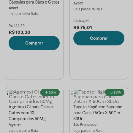
Cápsulas para Cães e Gatos
Avert
Avert
Loja parceira
Raia
Loja parceira
Raia
R$
104,89
R$
144,90
R$
75,01
R$
103,30
Comprar
Comprar
25%
29%
Agemoxi Cl para Cães e
Tapete Higiênico Sapecão
Gatos com 10
para Cães 75Cm X 60Cm
Comprimidos 50Mg
30Un
Agener
São Francisco
Loja parceira
Raia
Loja parceira
Raia