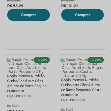
R$
133,53
R$
183,87
R$
95,29
R$
131,21
Comprar
Comprar
20%
20%
Ração Premier Nutrição
Ração Premier Nutrição
Clínica Renal para Cães
Clínica para Cães Adultos
Adultos de Porte Pequeno
de Raças Pequenas Gastro
2 Kg
Premier Pet
Intestinal 2Kg
Premier Pet
Loja parceira
Raia
Loja parceira
Raia
R$
80,31
R$
80,09