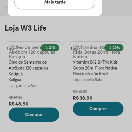
Mais tarde
Início
W3 Life
Loja
W3 Life
21%
20%
Óleo de Semente de
Vitamina B12 B-Trix Kids
Abóbora 120 cápsulas
Gotas 20ml Flora Nativa
Katiguá
Flora Nativa Do Brasil
Katigua
Loja parceira
Raia
Loja parceira
Raia
R$
48,90
R$
38,90
R$
61,90
R$
48,90
Comprar
Comprar