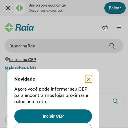
Use o app e economize
Baixar
Descontos exclusivos
Insira seu CEP
Mais sobre a loja
Novidade
Loja parceira da Droga Raia
A Droga Raia garante a sua compra
Agora você pode informar seu CEP
para encontrarmos lojas próximas e
calcular o frete.
Incluir CEP
Relevância