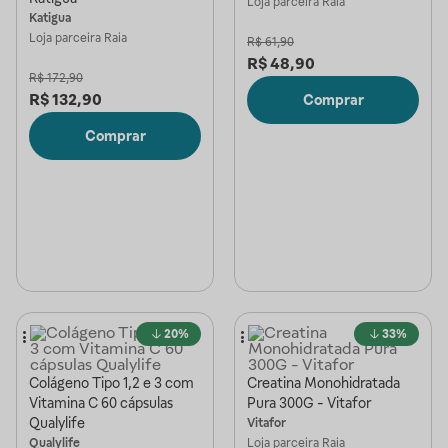
Loja parceira
Raia
Katigua
Loja parceira
Raia
R$
61,90
R$
48,90
R$
172,90
R$
132,90
Comprar
Comprar
20%
33%
Colágeno Tipo 1,2 e 3 com
Creatina Monohidratada
Vitamina C 60 cápsulas
Pura 300G - Vitafor
Qualylife
Vitafor
Qualylife
Loja parceira
Raia