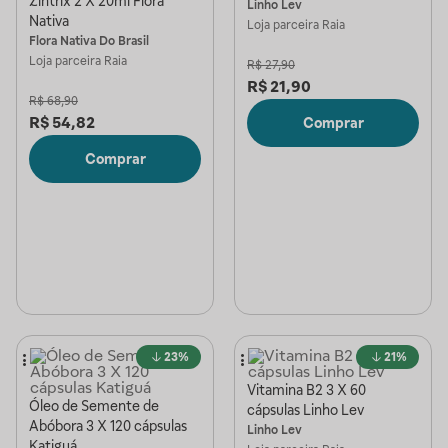
Zintrix 2 X 20ml Flora
Linho Lev
Nativa
Loja parceira
Raia
Flora Nativa Do Brasil
Loja parceira
Raia
R$
27,90
R$
21,90
R$
68,90
R$
54,82
Comprar
Comprar
23%
21%
Vitamina B2 3 X 60
Óleo de Semente de
cápsulas Linho Lev
Abóbora 3 X 120 cápsulas
Linho Lev
Katiguá