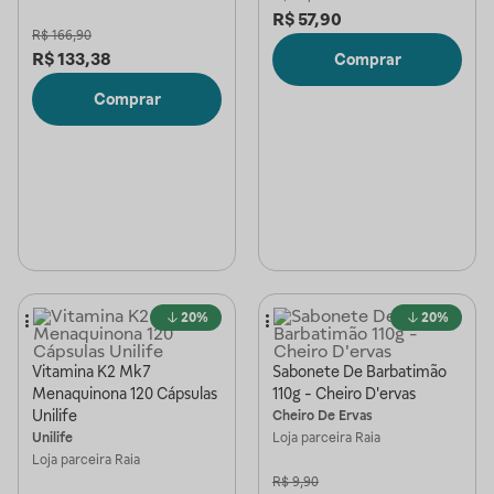
R$
57,90
R$
166,90
R$
133,38
Comprar
Comprar
20%
20%
Vitamina K2 Mk7
Sabonete De Barbatimão
Menaquinona 120 Cápsulas
110g - Cheiro D'ervas
Unilife
Cheiro De Ervas
Unilife
Loja parceira
Raia
Loja parceira
Raia
R$
9,90