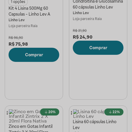
Condroitina e Glucosamina
1 opções
60 cápsulas Linho Lev
Kit 4 Lisina 500Mg 60
Linho Lev
Capsulas - Linho Lev A
Loja parceira
Raia
Linho Lev
Loja parceira
Raia
R$
31,90
R$
24,90
R$
96,90
R$
75,98
Comprar
Comprar
20%
22%
Lisina 60 cápsulas Linho
Zinco em Gotas Infantil
Lev