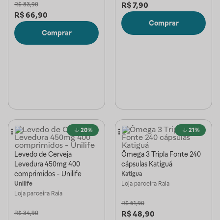
R$
7,90
R$
83,90
R$
66,90
Comprar
Comprar
20%
21%
Levedo de Cerveja
Ômega 3 Tripla Fonte 240
Levedura 450mg 400
cápsulas Katiguá
comprimidos - Unilife
Katigua
Unilife
Loja parceira
Raia
Loja parceira
Raia
R$
61,90
R$
48,90
R$
34,90