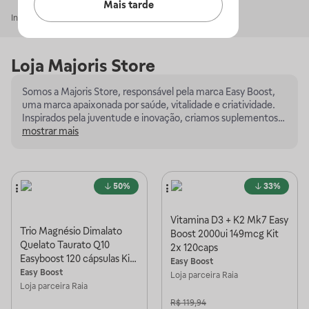
Mais tarde
Início
Majoris Store
Loja
Majoris Store
Somos a Majoris Store, responsável pela marca Easy Boost,
uma marca apaixonada por saúde, vitalidade e criatividade.
Inspirados pela juventude e inovação, criamos suplementos
alimentares de alta qualidade, projetados para impulsionar
mostrar mais
seu estilo de vida ativo. Nossa identidade é jovem, vibrante e
reflete a energia positiva que buscamos instigar em cada
aspecto da sua jornada de bem-estar.
50%
33%
Vitamina D3 + K2 Mk7 Easy
Trio Magnésio Dimalato
Boost 2000ui 149mcg Kit
Quelato Taurato Q10
2x 120caps
Easyboost 120 cápsulas Kit
Easy Boost
2
Easy Boost
Loja parceira
Raia
Loja parceira
Raia
R$
119,94