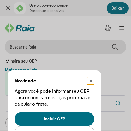
Use o app e economize
Baixar
Descontos exclusivos
Insira seu CEP
Mais sobre a loja
Novidade
Loja parceira da Droga Raia
A Droga Raia garante a sua compra
Agora você pode informar seu CEP
para encontrarmos lojas próximas e
calcular o frete.
Incluir CEP
Relevância