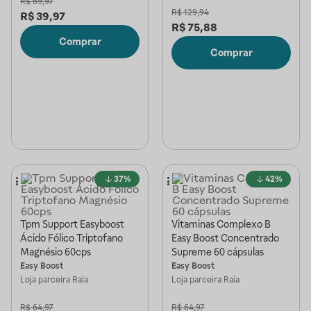
R$
69,97
R$
129,94
R$
39,97
R$
75,88
Comprar
Comprar
37%
42%
Tpm Support Easyboost
Vitaminas Complexo B
Ácido Fólico Triptofano
Easy Boost Concentrado
Magnésio 60cps
Supreme 60 cápsulas
Easy Boost
Easy Boost
Loja parceira
Raia
Loja parceira
Raia
R$
64,97
R$
64,97