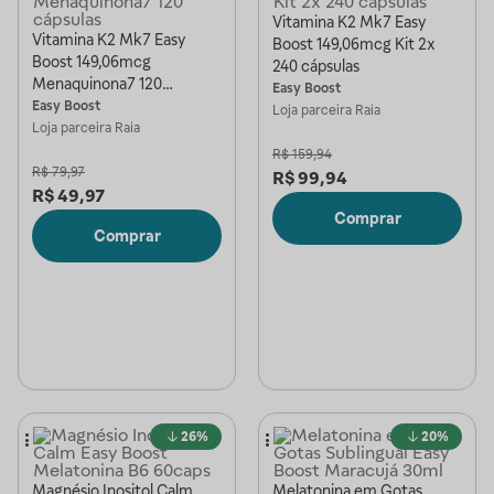
Vitamina K2 Mk7 Easy
Vitamina K2 Mk7 Easy
Boost 149,06mcg Kit 2x
Boost 149,06mcg
240 cápsulas
Menaquinona7 120
Easy Boost
cápsulas
Easy Boost
Loja parceira
Raia
Loja parceira
Raia
R$
159,94
R$
79,97
R$
99,94
R$
49,97
Comprar
Comprar
26%
20%
Magnésio Inositol Calm
Melatonina em Gotas