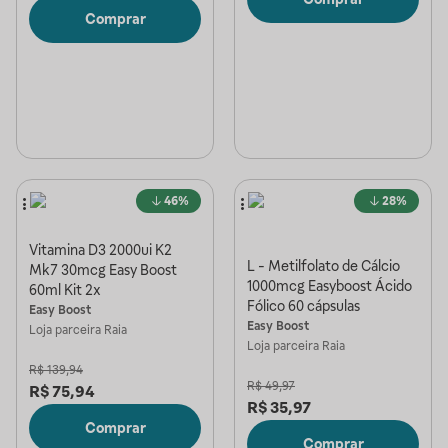
Comprar
46%
28%
Vitamina D3 2000ui K2
L - Metilfolato de Cálcio
Mk7 30mcg Easy Boost
1000mcg Easyboost Ácido
60ml Kit 2x
Fólico 60 cápsulas
Easy Boost
Easy Boost
Loja parceira
Raia
Loja parceira
Raia
R$
139,94
R$
49,97
R$
75,94
R$
35,97
Comprar
Comprar