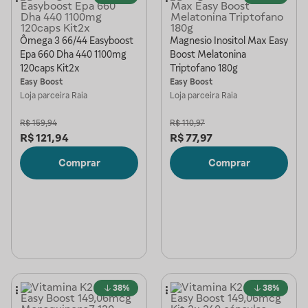
Ômega 3 66/44 Easyboost
Magnesio Inositol Max Easy
Epa 660 Dha 440 1100mg
Boost Melatonina
120caps Kit2x
Triptofano 180g
Easy Boost
Easy Boost
Loja parceira
Raia
Loja parceira
Raia
R$
159,94
R$
110,97
R$
121,94
R$
77,97
Comprar
Comprar
38%
38%