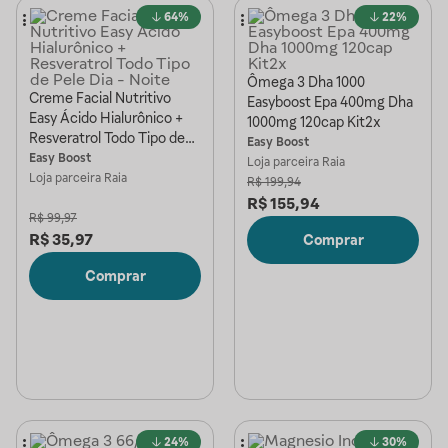
64%
22%
Ômega 3 Dha 1000
Creme Facial Nutritivo
Easyboost Epa 400mg Dha
Easy Ácido Hialurônico +
1000mg 120cap Kit2x
Resveratrol Todo Tipo de
Easy Boost
Pele Dia - Noite
Easy Boost
Loja parceira
Raia
Loja parceira
Raia
R$
199,94
R$
155,94
R$
99,97
R$
35,97
Comprar
Comprar
24%
30%