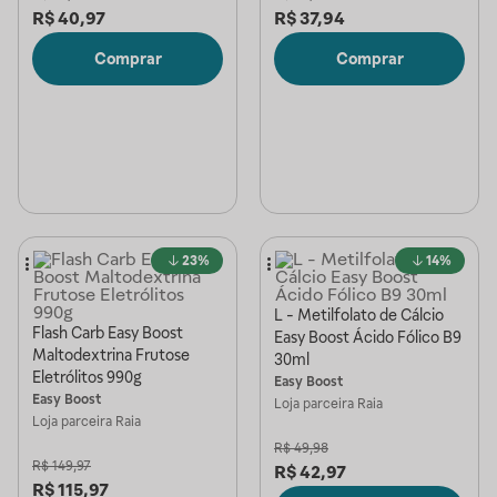
R$
40,97
R$
37,94
Comprar
Comprar
23%
14%
L - Metilfolato de Cálcio
Flash Carb Easy Boost
Easy Boost Ácido Fólico B9
Maltodextrina Frutose
30ml
Eletrólitos 990g
Easy Boost
Easy Boost
Loja parceira
Raia
Loja parceira
Raia
R$
49,98
R$
149,97
R$
42,97
R$
115,97