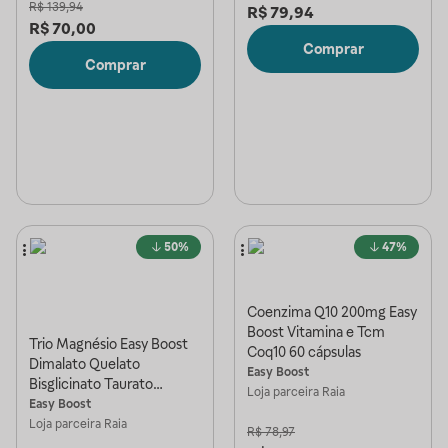
R$
139,94
R$
79,94
R$
70,00
Comprar
Comprar
50%
47%
Coenzima Q10 200mg Easy
Boost Vitamina e Tcm
Trio Magnésio Easy Boost
Coq10 60 cápsulas
Dimalato Quelato
Easy Boost
Bisglicinato Taurato
Loja parceira
Raia
Coenzima Q10 60 cápsulas
Easy Boost
Sabor Neutro
Loja parceira
Raia
R$
78,97