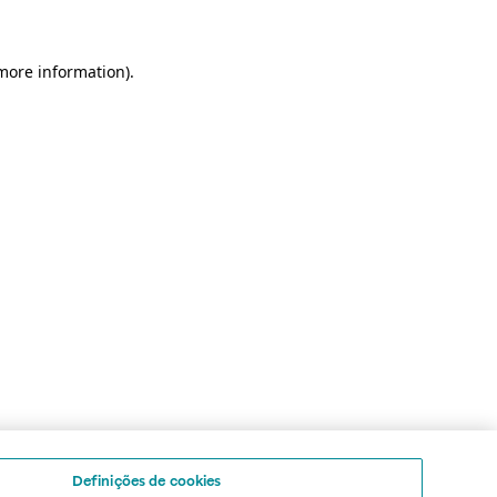
 more information)
.
Definições de cookies