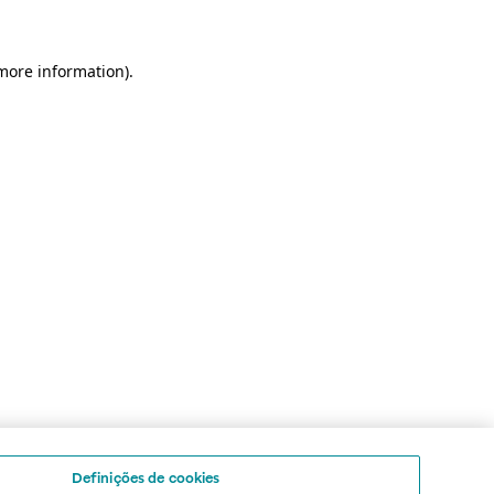
 more information)
.
Definições de cookies