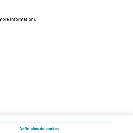
 more information)
.
Definições de cookies