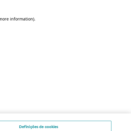
 more information)
.
Definições de cookies