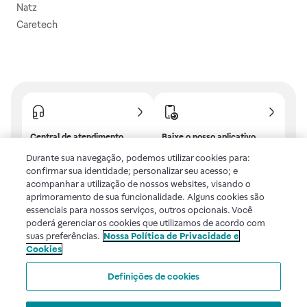
Natz
Caretech
Central de atendimento
Baixe o nosso aplicativo
Confira as dúvidas mais
E tenha descontos e
Durante sua navegação, podemos utilizar cookies para:
frequentes ou fale com a
benefícios exclusivos!
confirmar sua identidade; personalizar seu acesso; e
gente.
acompanhar a utilização de nossos websites, visando o
aprimoramento de sua funcionalidade. Alguns cookies são
essenciais para nossos serviços, outros opcionais. Você
poderá gerenciar os cookies que utilizamos de acordo com
Uma empresa
suas preferências.
Nossa Política de Privacidade e
Cookies
Voltar ao topo
Definições de cookies