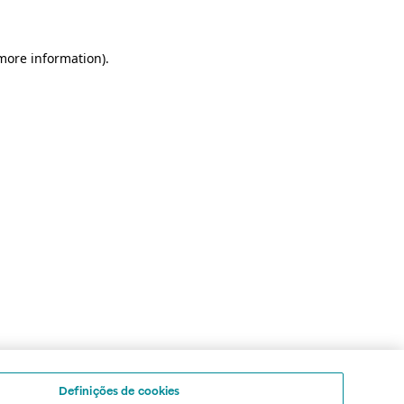
 more information)
.
Definições de cookies