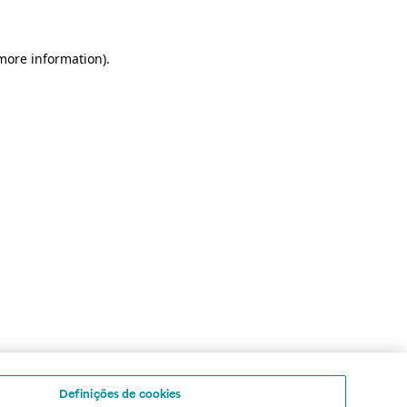
 more information)
.
Definições de cookies