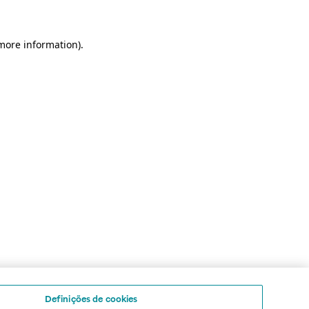
 more information)
.
Definições de cookies