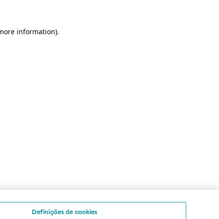
 more information)
.
Definições de cookies