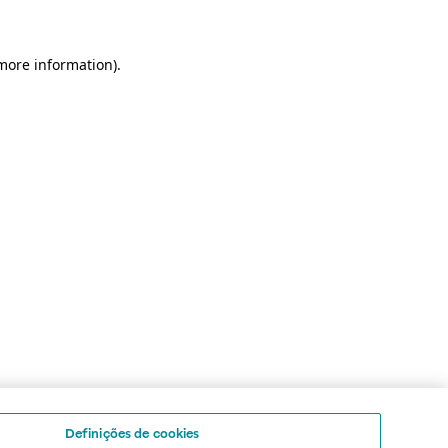
 more information)
.
Definições de cookies