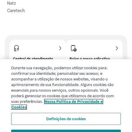
Natz
Caretech
Central de atendimento
Baixe o nosso aplicativo
Confira as dúvidas mais
E tenha descontos e
Durante sua navegação, podemos utilizar cookies para:
frequentes ou fale com a
benefícios exclusivos!
confirmar sua identidade; personalizar seu acesso; e
gente.
acompanhar a utilização de nossos websites, visando o
aprimoramento de sua funcionalidade. Alguns cookies são
essenciais para nossos serviços, outros opcionais. Você
poderá gerenciar os cookies que utilizamos de acordo com
Uma empresa
suas preferências.
Nossa Política de Privacidade e
Cookies
Voltar ao topo
Definições de cookies