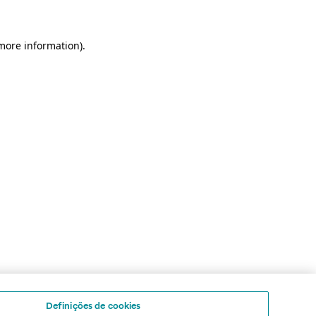
 more information)
.
Definições de cookies