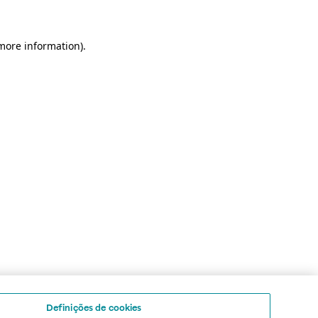
 more information)
.
Definições de cookies