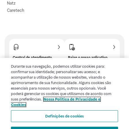
Natz
Caretech
Central de atendimento
Baixe o nosso aplicativo
Confira as dúvidas mais
E tenha descontos e
Durante sua navegação, podemos utilizar cookies para:
frequentes ou fale com a
benefícios exclusivos!
confirmar sua identidade; personalizar seu acesso; e
gente.
acompanhar a utilização de nossos websites, visando o
aprimoramento de sua funcionalidade. Alguns cookies são
essenciais para nossos serviços, outros opcionais. Você
poderá gerenciar os cookies que utilizamos de acordo com
Uma empresa
suas preferências.
Nossa Política de Privacidade e
Cookies
Voltar ao topo
Definições de cookies