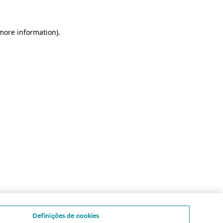
 more information)
.
Definições de cookies