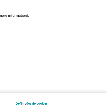
 more information)
.
Definições de cookies