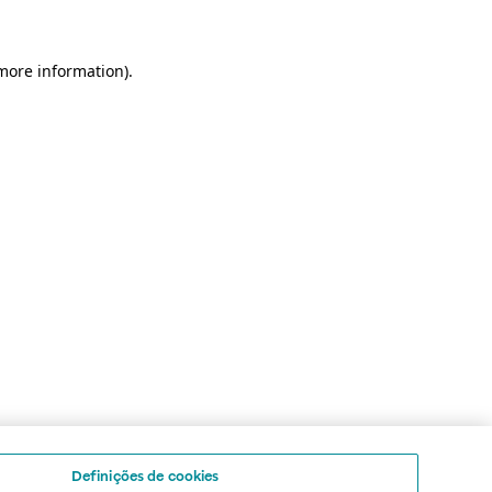
 more information)
.
Definições de cookies