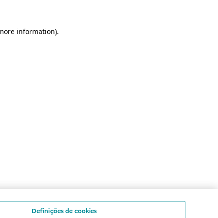
 more information)
.
Definições de cookies