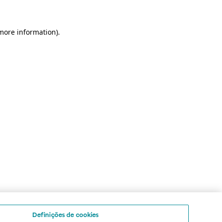
 more information)
.
Definições de cookies