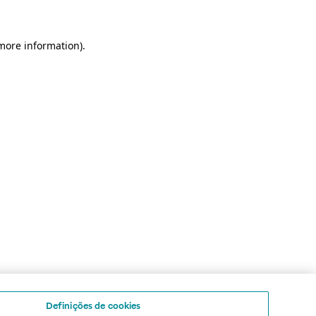
 more information)
.
Definições de cookies